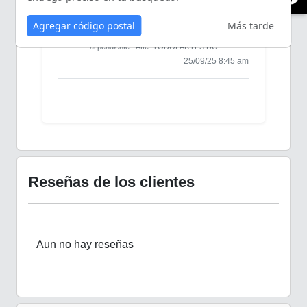
Es compatible con desbrozadora DES25 Tuper?
Agregar código postal
Más tarde
Buen día, requiere verificar forma y medidas.
Saludos y gracias por contactarte! Quedamos
al pendiente - Atte. TODOPARTES DO
25/09/25 8:45 am
Reseñas de los clientes
Aun no hay reseñas