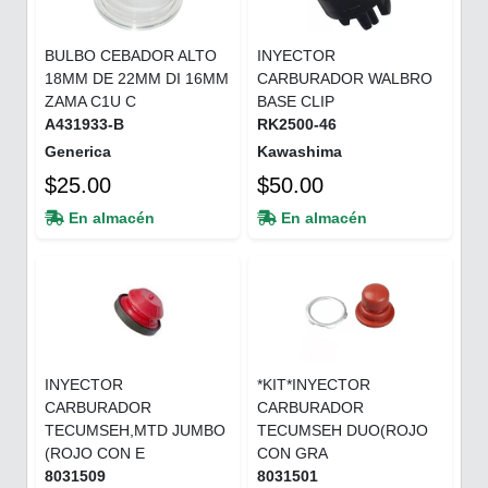
BULBO CEBADOR ALTO
INYECTOR
18MM DE 22MM DI 16MM
CARBURADOR WALBRO
ZAMA C1U C
BASE CLIP
A431933-B
RK2500-46
Generica
Kawashima
$25.00
$50.00
En almacén
En almacén
INYECTOR
*KIT*INYECTOR
CARBURADOR
CARBURADOR
TECUMSEH,MTD JUMBO
TECUMSEH DUO(ROJO
(ROJO CON E
CON GRA
8031509
8031501