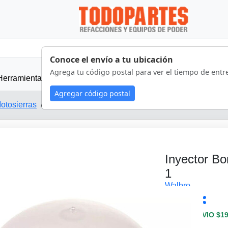
Conoce el envío a tu ubicación
Agrega tu código postal para ver el tiempo de entr
Herramientas
Implementos
Refacciones
Segurida
Agregar código postal
otosierras
Refacciones
Inyectores de gasolina
4388011
Inyector B
1
Walbro
4388011
COSTO ENVIO $19