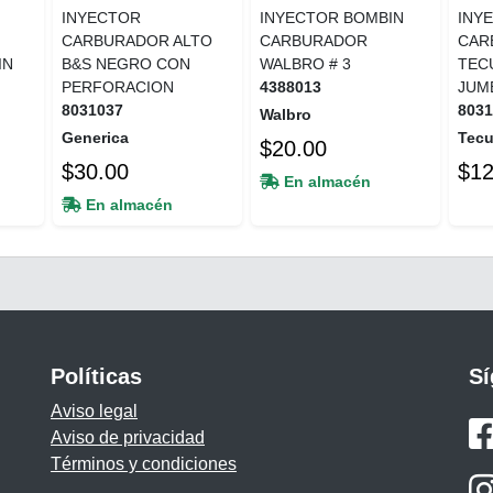
INYECTOR
INYECTOR BOMBIN
INY
CARBURADOR ALTO
CARBURADOR
CAR
IN
B&S NEGRO CON
WALBRO # 3
TEC
PERFORACION
4388013
JUM
8031037
803
Walbro
Generica
Tec
$20.00
$30.00
$12
En almacén
En almacén
Políticas
S
Aviso legal
Aviso de privacidad
Términos y condiciones