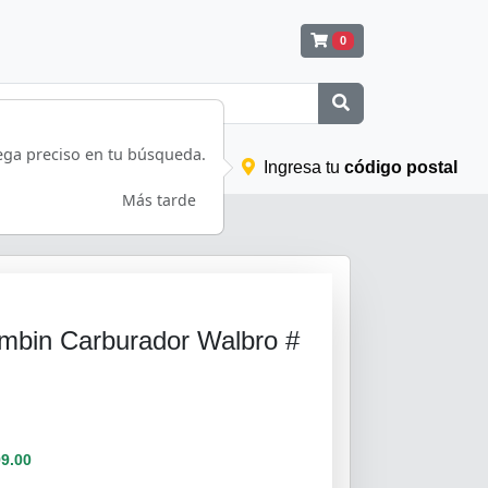
0
ega preciso en tu búsqueda.
d
Diagramas
Registrarse
Ingresa tu
código postal
Más tarde
ombin Carburador Walbro #
9.00