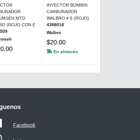
ECTOR
INYECTOR BOMBIN
BURADOR
CARBURADOR
UMSEH,MTD
WALBRO # 6 (ROJO)
BO (ROJO CON E
4388016
1509
Walbro
umseh
$20.00
0.00
En almacén
íguenos
Facebook