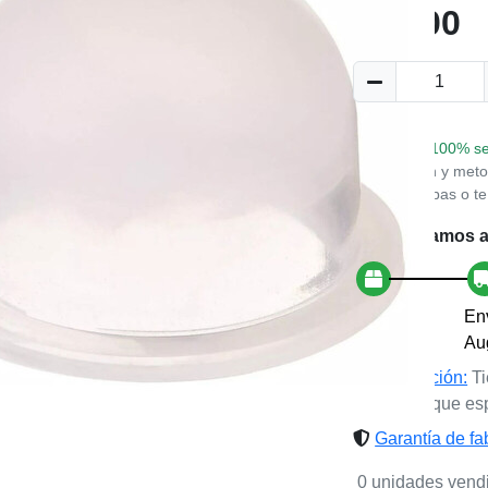
$19.00
Compra 100% se
encriptacion y met
que esperabas o te
🇲🇽 Enviamos a
Pedido
En
Aug 06
Au
Devolución:
Ti
sino es lo que es
Garantía de fa
0 unidades vend