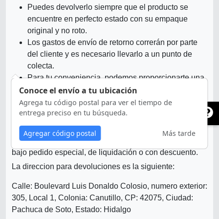
Puedes devolverlo siempre que el producto se
encuentre en perfecto estado con su empaque
original y no roto.
Los gastos de envío de retorno correrán por parte
del cliente y es necesario llevarlo a un punto de
colecta.
Para tu conveniencia, podemos proporcionarte una
guía de paquetería a bajo costo, siempre y cuando
Conoce el envío a tu ubicación
haya cobertura de paqueteria.
Agrega tu código postal para ver el tiempo de
entrega preciso en tu búsqueda.
Se aplicará un cargo administrativo del 10% sobre
el monto a reembolsar
Agregar código postal
Más tarde
Importante: No aceptamos devoluciones de artículos
bajo pedido especial, de liquidación o con descuento.
La direccion para devoluciones es la siguiente:
Calle: Boulevard Luis Donaldo Colosio, numero exterior:
305, Local 1, Colonia: Canutillo, CP: 42075, Ciudad:
Pachuca de Soto, Estado: Hidalgo