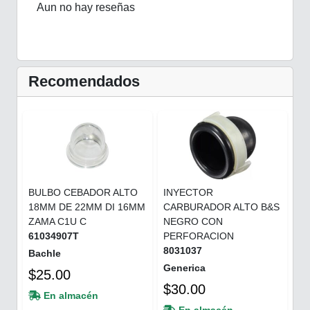
Aun no hay reseñas
Recomendados
BULBO CEBADOR ALTO
INYECTOR
18MM DE 22MM DI 16MM
CARBURADOR ALTO B&S
ZAMA C1U C
NEGRO CON
61034907T
PERFORACION
8031037
Bachle
Generica
$25.00
$30.00
En almacén
En almacén