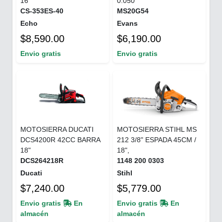
16"
0.050"
CS-353ES-40
MS20G54
Echo
Evans
$8,590.00
$6,190.00
Envio gratis
Envio gratis
MOTOSIERRA DUCATI
MOTOSIERRA STIHL MS
DCS4200R 42CC BARRA
212 3/8" ESPADA 45CM /
18"
18",
DCS264218R
1148 200 0303
Ducati
Stihl
$7,240.00
$5,779.00
Envio gratis
En
Envio gratis
En
almacén
almacén