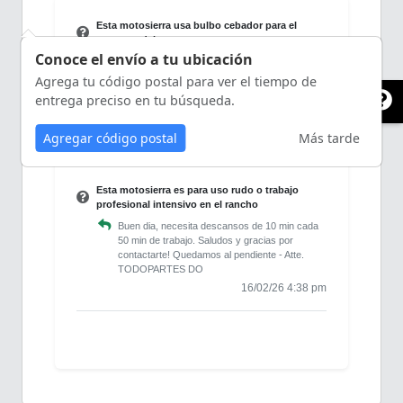
Esta motosierra usa bulbo cebador para el
arranque del motor
Conoce el envío a tu ubicación
Hola, lamentablemente no contamos con el
articulo en existencia por lo que no es posible
Agrega tu código postal para ver el tiempo de
realizar la revisión físicamente, saludos
entrega preciso en tu búsqueda.
Quedamos al pendiente. Atte TODOPARTES
DO
Agregar código postal
Más tarde
09/03/26 4:04 pm
Esta motosierra es para uso rudo o trabajo
profesional intensivo en el rancho
Buen dia, necesita descansos de 10 min cada
50 min de trabajo. Saludos y gracias por
contactarte! Quedamos al pendiente - Atte.
TODOPARTES DO
16/02/26 4:38 pm