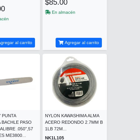
$85.00
00
En almacén
acén
gregar al carrito
Agregar al carrito
" PUNTA
NYLON KAWASHIMA ALMA
 BACHLE PASO
ACERO REDONDO 2.7MM B
CALIBRE .050",57
1LB 72M...
S ME3800...
NK1L105