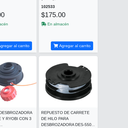
102533
00
$175.00
acén
En almacén
gregar al carrito
Agregar al carrito
 DESBROZADORA
REPUESTO DE CARRETE
 Y RYOBI CON 3
DE HILO PARA
..
DESBROZADORA DES-550...