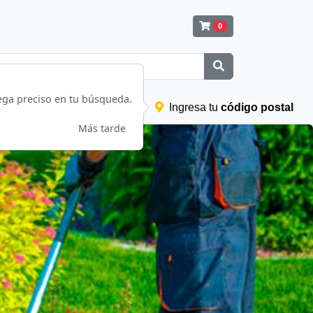
0
ega preciso en tu búsqueda.
d
Diagramas
Registrarse
Ingresa tu
código postal
Más tarde