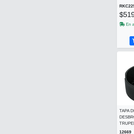
RKC22
$519
En 
TAPA 
DESBR
TRUPER
12669