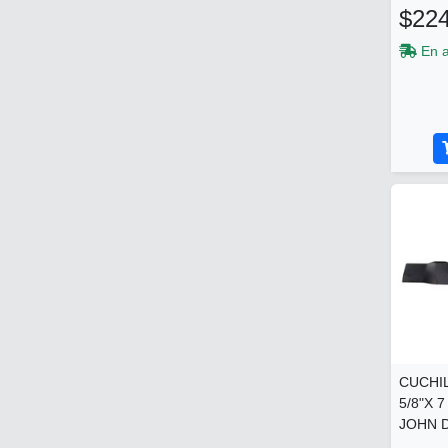
$224
En 
CUCHIL
5/8"X 
JOHN D