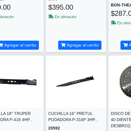
BON-THE
.00
$395.00
$287.
almacén
En almacén
En alm
Agregar al carrito
Agregar al carrito
A
LA 18" TRUPER
CUCHILLA 16" PRETUL
DISCO DE
RA P-418 4HP...
PODADORA P-316P 3HP...
40 DIENT
DESBROZA
20592