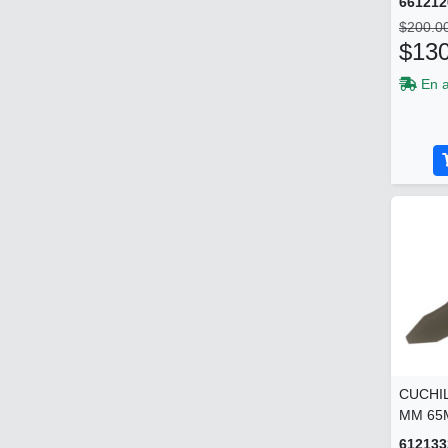
661212
$200.0
$130
En 
CUCHIL
MM 65M
612133