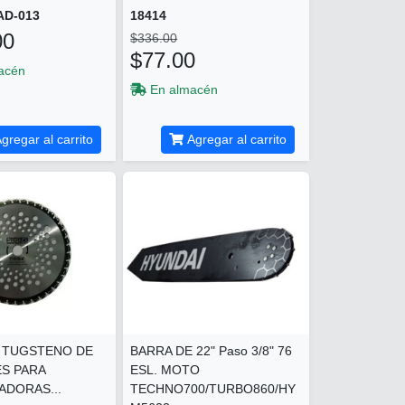
AD-013
18414
00
$336.00
$77.00
acén
En almacén
gregar al carrito
Agregar al carrito
 TUGSTENO DE
BARRA DE 22" Paso 3/8" 76
ES PARA
ESL. MOTO
DORAS...
TECHNO700/TURBO860/HY