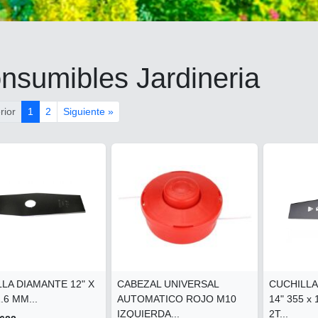
nsumibles Jardineria
rior
1
2
Siguiente »
LA DIAMANTE 12" X
CABEZAL UNIVERSAL
CUCHILLA
1.6 MM...
AUTOMATICO ROJO M10
14" 355 x
IZQUIERDA...
2T...