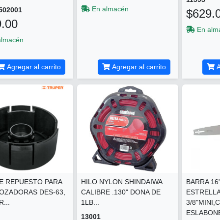
En almacén
502001
$629.
.00
En alm
almacén
Agregar al carrito
Agregar al carrito
A
DE REPUESTO PARA
HILO NYLON SHINDAIWA
BARRA 16
OZADORAS DES-63,
CALIBRE .130" DONA DE
ESTRELLA
...
1LB...
3/8"MINI,
ESLABONE
13001