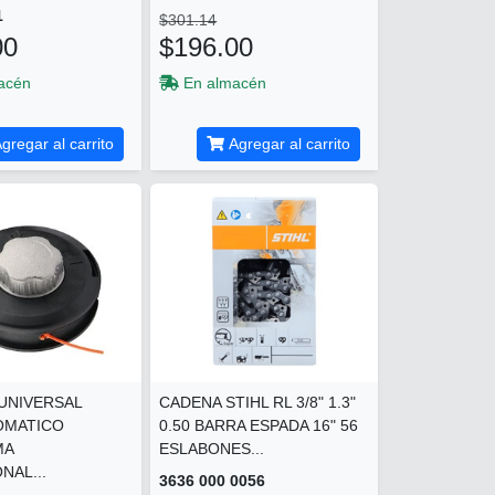
1
$301.14
00
$196.00
acén
En almacén
gregar al carrito
Agregar al carrito
UNIVERSAL
CADENA STIHL RL 3/8" 1.3"
OMATICO
0.50 BARRA ESPADA 16" 56
MA
ESLABONES...
NAL...
3636 000 0056