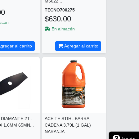
M5622...
TECNO700275
00
$630.00
acén
En almacén
gregar al carrito
Agregar al carrito
 DIAMANTE 2T -
ACEITE STIHL BARRA
 X 1.6MM 65MN...
CADENA 3.79L (1 GAL)
NARANJA...