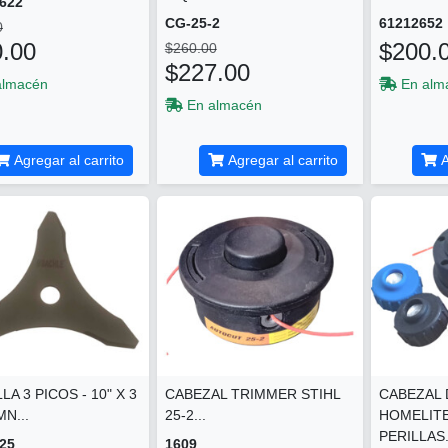
622
CG-25-2
61212652
0
.00
$200.
$260.00
$227.00
almacén
En alm
En almacén
Agregar al carrito
Agregar al carrito
A
LA 3 PICOS - 10" X 3
CABEZAL TRIMMER STIHL
CABEZAL
N...
25-2...
HOMELITE
PERILLAS.
25
1609