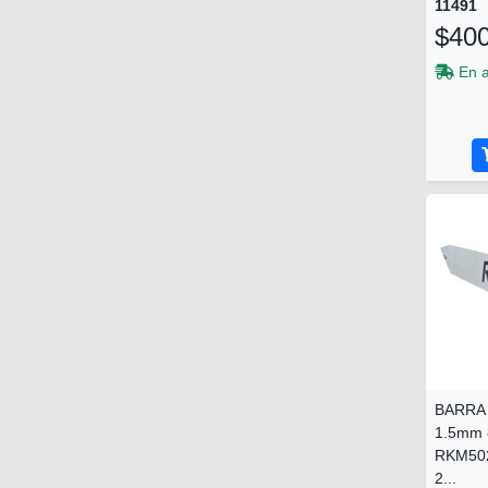
11491
$400
En 
BARRA 
1.5mm 
RKM50
2...