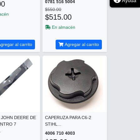
Ayuda
0781 516 5004
00
$550.00
acén
$515.00
En almacén
gregar al carrito
Agregar al carrito
 JOHN DEERE DE
CAPERUZA PARA C6-2
ENTRO 7
STIHL...
.
4006 710 4003