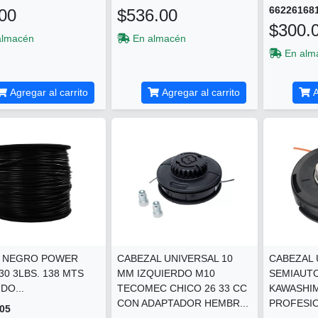
66226168
00
$536.00
$300.
almacén
En almacén
En alm
Agregar al carrito
Agregar al carrito
A
 NEGRO POWER
CABEZAL UNIVERSAL 10
CABEZAL 
130 3LBS. 138 MTS
MM IZQUIERDO M10
SEMIAUT
DO...
TECOMEC CHICO 26 33 CC
KAWASHI
CON ADAPTADOR HEMBR...
PROFESIO
05