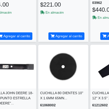
03962
.00
$221.00
$440.
almacén
En almacén
En alm
Agregar al carrito
Agregar al carrito
A
LA JOHN DEERE 18-
CUCHILLA 80 DIENTES 10"
CUCHILLA
7 PUNTO ESTRELLA
X 1.6MM 65MN...
12" X 3.5"
EERE"...
61068002
61212602