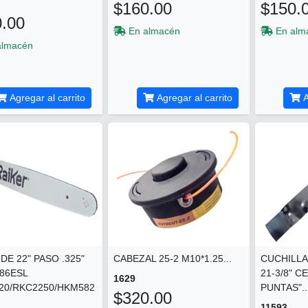
$160.00
$150.
.00
En almacén
En alm
almacén
Agregar al carrito
Agregar al carrito
A
DE 22" PASO .325"
CABEZAL 25-2 M10*1.25...
CUCHILLA
86ESL
21-3/8" C
1629
20/RKC2250/HKM582
PUNTAS"..
$320.00
11593